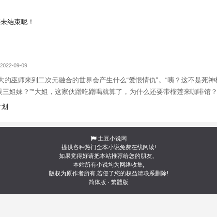
还未结束呢！
2022-09-09
大的巫师来到二次元融合的世界会产生什么“爱恨情仇”。“咦？这不是死神
猫眼三姐妹？”“大姐，这家伙蹭吃蹭喝就算了，为什么还要带榴莲来咖啡馆
计划
土豆小说网
提供各种热门全本小说免费在线阅读!
如果觉得好请把本站推荐给您的朋友。
本站所有小说均为网络收集,
版权为原作者所有,若侵了您的权益请联系删除!
简体版
·
繁體版