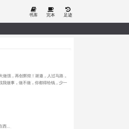
书库
完本
足迹
大做强，再创辉煌！谢邀，人过马路，
找我做事，做不做，你都得给钱，少一
司？张诚：你还说，扫把星，我来这里
...