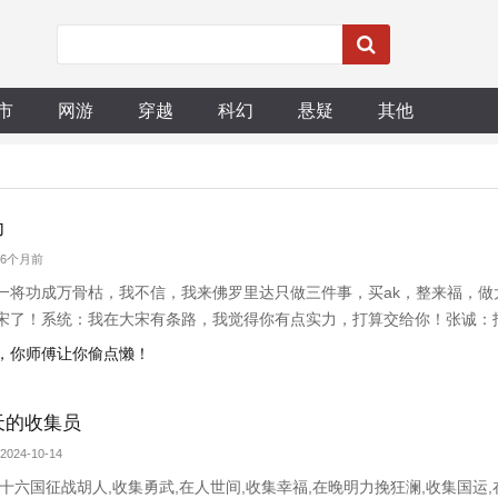
市
网游
穿越
科幻
悬疑
其他
力
 6个月前
一将功成万骨枯，我不信，我来佛罗里达只做三件事，买ak，整来福，做
宋了！系统：我在大宋有条路，我觉得你有点实力，打算交给你！张诚：
让你光复燕云十六州，你不是刮风就是下雨，两年了，你还在跟包拯打官
能，你师傅让你偷点懒！
铡我啊！系统：快
天的收集员
2024-10-14
十六国征战胡人,收集勇武,在人世间,收集幸福,在晚明力挽狂澜,收集国运,在西