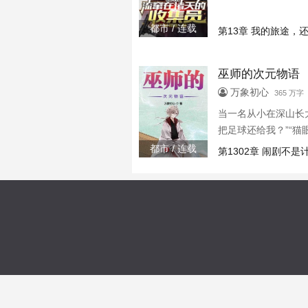
都市 / 连载
第13章 我的旅途，
巫师的次元物语
万象初心
365 万字 
当一名从小在深山长
把足球还给我？”“
都市 / 连载
第1302章 闹剧不是