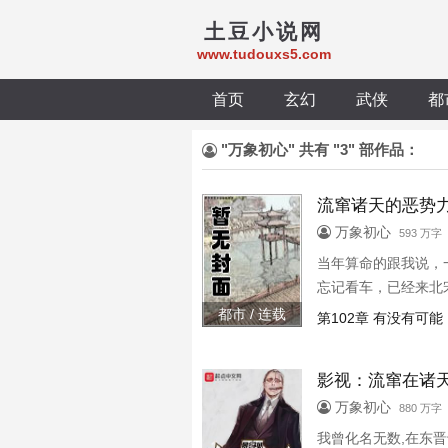
土豆小说网
www.tudouxs5.com
首页
玄幻
武侠
都
"万象初心" 共有 "3" 部作品：
流窜诸天的恶势
万象初心
593 万字
当年算命的跟我说，
忘记看车，已经来北
个子都不行！系统：
都市 / 连载
第102章 有没有可
都怪你，包拯现在要
影视：流窜在诸
万象初心
880 万字 
我曾化名无数,在东晋