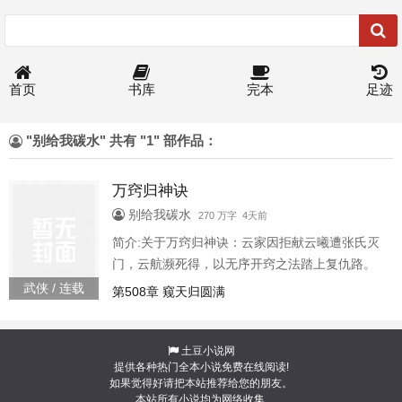
首页
书库
完本
足迹
"别给我碳水" 共有 "1" 部作品：
万窍归神诀
别给我碳水
270 万字 4天前
简介:关于万窍归神诀：云家因拒献云曦遭张氏灭
门，云航濒死得，以无序开窍之法踏上复仇路。
化名石凡蛰伏成长，从血岩佣兵团到青云分舵，
武侠 / 连载
第508章 窥天归圆满
借灵髓资源突破窍穴，吞噬雷电之力崭露锋芒。
后入灵墟境、凌霄境，联合盟友对抗张氏及域外
邪魔，终以360窍共鸣成神，从复仇者蜕变为世界
土豆小说网
提供各种热门全本小说免费在线阅读!
守护者。
如果觉得好请把本站推荐给您的朋友。
本站所有小说均为网络收集,