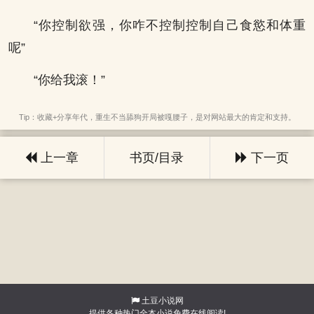
“你控制欲强，你咋不控制控制自己食慾和体重
呢”
“你给我滚！”
Tip：收藏+分享年代，重生不当舔狗开局被嘎腰子，是对网站最大的肯定和支持。
上一章
书页/目录
下一页
土豆小说网
提供各种热门全本小说免费在线阅读!