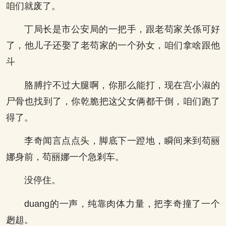
咱们就废了。
丁局长是市公安局的一把手，跟老苟家关係可好
了，他儿子还娶了老苟家的一个孙女，咱们拿啥跟他
斗
胳膊拧不过大腿啊，你那么能打，现在宫小淑的
尸骨也找到了，你乾脆把这父女俩都干倒，咱们跑了
得了。
李奇闻言点点头，脚底下一蹬地，瞬间来到苟丽
娜身前，苟丽娜一个急剎车。
没停住。
duang的一声，纯靠肉体力量，把李奇撞了一个
趔趄。