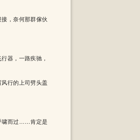
迎接，奈何那群傢伙
飞行器，一路疾驰，
厉风行的上司劈头盖
呼啸而过……肯定是