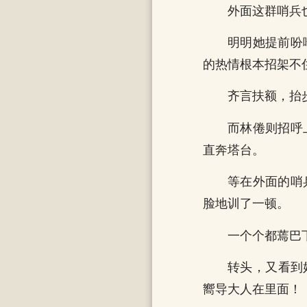
外面这群哨兵
明明她提前吩
的热情根本招架不
齐言扶额，抬
而林倦则招呼
直奔塔台。
等在外面的哨
脸地训了一顿。
一个个都蔫巴
转头，又看到
嚮导大人在里面！