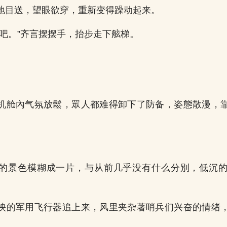
地目送，望眼欲穿，重新变得躁动起来。
去吧。”齐言摆摆手，抬步走下舷梯。
机舱內气氛放鬆，眾人都难得卸下了防备，姿態散漫，
的景色模糊成一片，与从前几乎没有什么分別，低沉
泱的军用飞行器追上来，风里夹杂著哨兵们兴奋的情绪