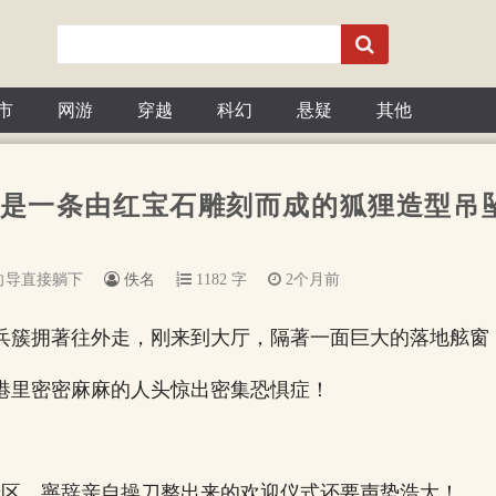
市
网游
穿越
科幻
悬疑
其他
赫然是一条由红宝石雕刻而成的狐狸造型吊坠
向导直接躺下
佚名
1182 字
2个月前
兵簇拥著往外走，刚来到大厅，隔著一面巨大的落地舷窗
港里密密麻麻的人头惊出密集恐惧症！
c区，寧辞亲自操刀整出来的欢迎仪式还要声势浩大！