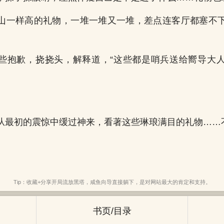
山一样高的礼物，一堆一堆又一堆，差点连客厅都塞不
些抱歉，挠挠头，解释道，“这些都是哨兵送给嚮导大
从最初的震惊中缓过神来，看著这些琳琅满目的礼物……
Tip：收藏+分享开局流放黑塔，咸鱼向导直接躺下，是对网站最大的肯定和支持。
书页/目录