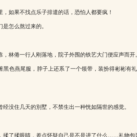
里，如果不找点乐子排遣的话，恐怕人都要疯！
们是怎么熬过来的。
靠，林倦一行人刚落地，院子外围的铁艺大门便应声而开
著黑色燕尾服，脖子上还系了一个领带，装扮得彬彬有礼
曾经没住几天的別墅，不禁生出一种恍如隔世的感觉。
，揉了揉眼睛，差点怀疑自己是不是进了什么……礼物包