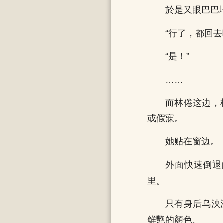
於是又眼巴巴
“行了，都回
“是！”
……
而林倦这边，
或假寐。
她贴在窗边。
外面快速倒退
里。
只有身后乌泱
鲜艷的顏色。