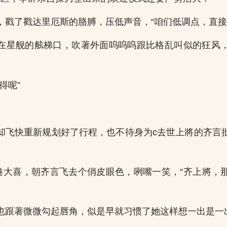
，戳了戳达里厄斯的胳膊，压低声音，“咱们低调点，直接
在星舰的舷梯口，吹著外面呜呜呜跟比格乱叫似的狂风
得呢”
却飞快重新规划好了行程，也不待身为c去世上將的齐言
林倦大喜，朝齐言飞去个俏皮眼色，咧嘴一笑，“齐上將，
也跟著微微勾起唇角，似是早就习惯了她这样想一出是一