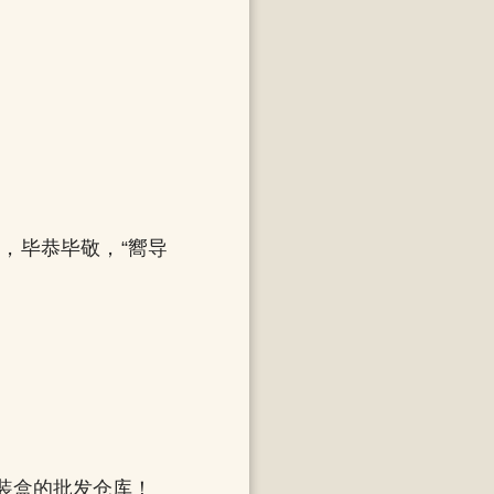
。
，毕恭毕敬，“嚮导
装盒的批发仓库！