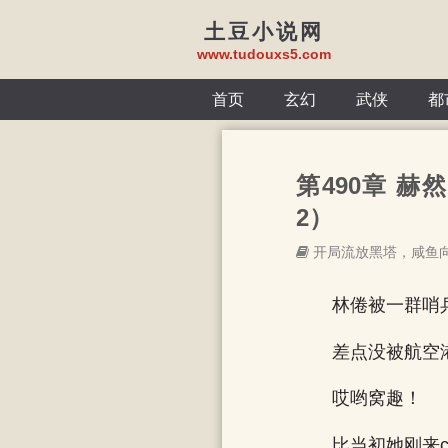
土豆小说网
www.tudouxs5.com
首页
玄幻
武侠
都
第490章 
2）
开局流放黑塔，咸鱼
林倦被一群哨
差点没被航空
哎哟窝趣！
比当初她刚来