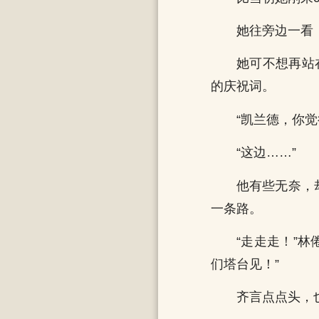
她往旁边一看
她可不想再站
的庆祝词。
“凯兰德，你觉
“这边……”
他有些无奈，
一条路。
“走走走！”
们塔台见！”
齐言点点头，