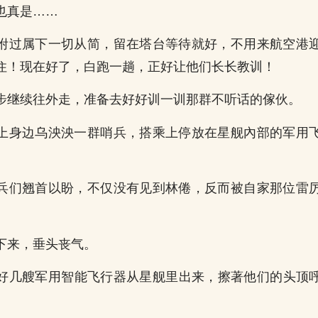
也真是……
咐过属下一切从简，留在塔台等待就好，不用来航空港
住！现在好了，白跑一趟，正好让他们长长教训！
步继续往外走，准备去好好训一训那群不听话的傢伙。
上身边乌泱泱一群哨兵，搭乘上停放在星舰內部的军用
兵们翘首以盼，不仅没有见到林倦，反而被自家那位雷
下来，垂头丧气。
好几艘军用智能飞行器从星舰里出来，擦著他们的头顶