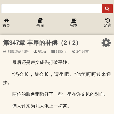
首页
书库
完本
足迹
第347章 丰厚的补偿（2 / 2）
都市绝品邪医
鹤bar
1195 字
2个月前
最后还是卢文成先打破平静。
“冯会长，黎会长，请坐吧。”他笑呵呵过来迎
接。
两位的脸色稍微好了一些，坐在许文风的对面。
佣人过来为几人泡上一杯茶。