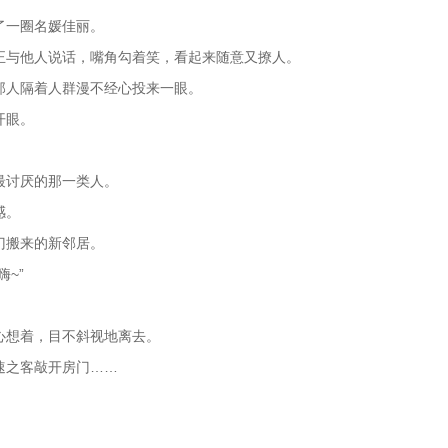
了一圈名媛佳丽。
正与他人说话，嘴角勾着笑，看起来随意又撩人。
那人隔着人群漫不经心投来一眼。
开眼。
最讨厌的那一类人。
感。
门搬来的新邻居。
~”
心想着，目不斜视地离去。
速之客敲开房门……