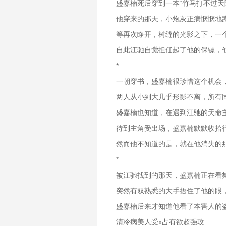
盛嘉楠死后穿到一本“竹马打不过天
他穿来的那天，小炮灰正病恹恹地
等再次睁开，树缝的光影之下，一
自此江驰自觉担任起了他的保镖，
*
一朝穿书，盛嘉楠很珍惜这个机会
两人从小到大几乎形影不离，所有
盛嘉楠也知道，在遇到江驰的天命
待到主角受出场，盛嘉楠默默收拾
然而他不知道的是，就在他消失的
*
被江驰找到的那天，盛嘉楠正在看
突然有双熟悉的大手捂住了他的眼，
盛嘉楠后来才知道他看了本害人的
清冷病美人受x占有欲超强攻