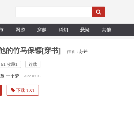
市
网游
穿越
科幻
悬疑
其他
他的竹马保镖[穿书]
作者：
苏芒
51 收藏1
连载
3章 一个梦
2022-09-06
下载 TXT