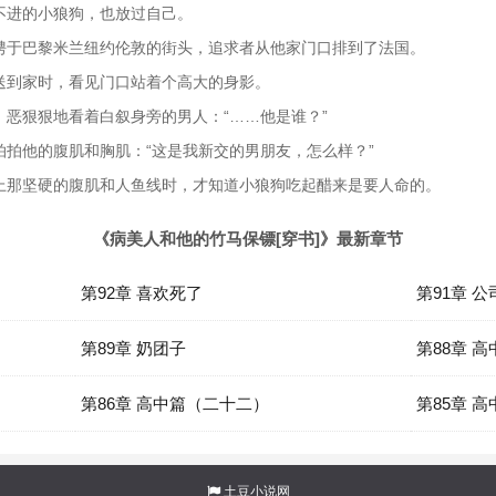
不进的小狼狗，也放过自己。
骋于巴黎米兰纽约伦敦的街头，追求者从他家门口排到了法国。
送到家时，看见门口站着个高大的身影。
恶狠狠地看着白叙身旁的男人：“……他是谁？”
拍他的腹肌和胸肌：“这是我新交的男朋友，怎么样？”
上那坚硬的腹肌和人鱼线时，才知道小狼狗吃起醋来是要人命的。
《病美人和他的竹马保镖[穿书]》最新章节
第92章 喜欢死了
第91章 公
第89章 奶团子
第88章 
第86章 高中篇（二十二）
第85章 
土豆小说网