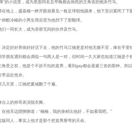
降”的小说里，成为里面同名且早晚都会病死的主角攻的炮灰竹马。
蹲在地上，盛嘉楠一睁开眼就看见一枚足球朝他踢来，他下意识紧闭了下
个帅酷冷峻的小男生用后背为他挡下了那颗球。
他们一同长大，成为亲密无间的伙伴及竹马。
，决定好好养病好好活下去，他的竹马江驰更是对他无微不至，捧在手里
同学朋友遇到都会调侃一句两人是一对，但时间一久大家也知道江驰是个
主角受之前，他是个不折不扣的直男，看到gay都会退避三舍的那种。所
行李远赴他乡。
那几天里，江驰把夏城翻了个遍。
舞台上的帅哥表演脱衣舞。
在他耳边阴恻恻道：“楠楠，我的身材比他好，不如看我吧。”
盗版同人，事实上他才是那个把直男掰弯的天命。