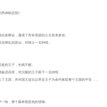
的男神暗恋我》
场化装舞会，邀请了所有美丽的公主前来参加。
眼花缭乱的搭讪，对骑士一见钟情。
英俊的王子，长眠不醒。
墙躲进高塔，对沉睡的王子殿下一见钟情。
占了王国，并对国王提出以带走王子为条件换取整个王国的平安……
声一响，整个森林都是他的猎物。