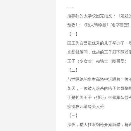
-----
推荐我的大学校园完结文：《姐姐
预收1：《猎人请睁眼》[名字暂定]
【一】
国王为自己最优秀的儿子举办了一
光影觥筹间，优越的王子殿下隔着
王子（少女攻）vs骑士（酷哥受）
【二】
与世隔绝的皇室高塔中沉睡着一位
某天，一位被人追杀的痞子帅哥翻
于是邻国王子（帅哥）带领军队侵
痴汉攻vs清冷美人受
【三】
深夜，猎人扛着钢枪开始狩猎，枪