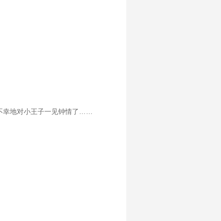
不幸地对小王子一见钟情了……