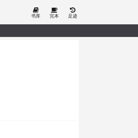
书库
完本
足迹