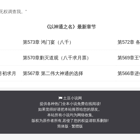
无权调查我。”
《以神通之名》最新章节
第573章 鸿门宴（八千）
第572章
）
第570章剿灭道观（八千求月票）
第569章
月初求月
第567章 第二伟大神通的选择
第566章
土豆小说网
提供各种热门全本小说免费在线阅读!
如果觉得好请把本站推荐给您的朋友。
本站所有小说均为网络收集,
版权为原作者所有,若侵了您的权益请联系删除!
简体版
·
繁體版