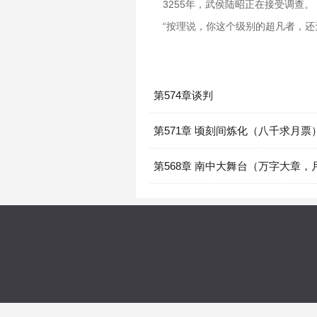
3255年，武侯陆昭正在接受调查。
“按理说，你这个级别的超凡者，还
第574章谈判
第571章 顷刻间炼化（八千求月票
第568章 南中大舞台（万字大章，
票）