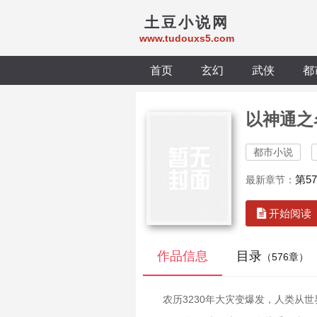
土豆小说网
www.tudouxs5.com
首页
玄幻
武侠
都
以神通之
都市小说
第5
最新章节：
开始阅读
作品信息
目录
（576章）
农历3230年大灾变爆发，人类从