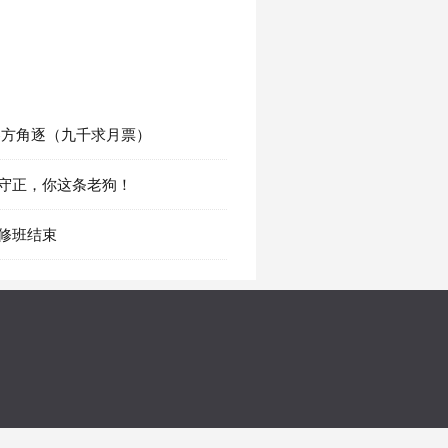
 各方角逐（九千求月票）
王守正，你这条老狗！
进修班结束