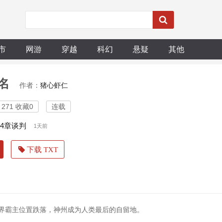
市
网游
穿越
科幻
悬疑
其他
名
作者：
猪心虾仁
271 收藏0
连载
74章谈判
1天前
下载 TXT
世界霸主位置跌落，神州成为人类最后的自留地。