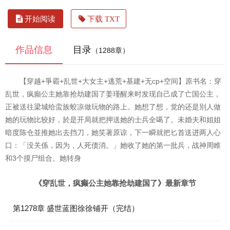
开始阅读
下载 TXT
作品信息
目录
（1288章）
【穿越+爭霸+乱世+大女主+逃荒+基建+无cp+空间】原书名：穿
乱世，疯癲公主她靠抢劫建国了姜瑾醒来时发现自己成了亡国公主，
正被送往梁城给蛮族蛟凉做玩物的路上。她想了想，觉的还是別人做
她的玩物比较好，於是开局就把押送她的士兵全噶了。未婚夫和姐姐
暗度陈仓並推她出去挡刀，她笑著原谅，下一瞬就把匕首送进两人心
口：「没关係，因为，人死债消。」她收了她的第一批兵，战神周睢
和3个摸尸组合。她转身
《穿乱世，疯癫公主她靠抢劫建国了》最新章节
第1278章 盛世蓝图徐徐铺开（完结）