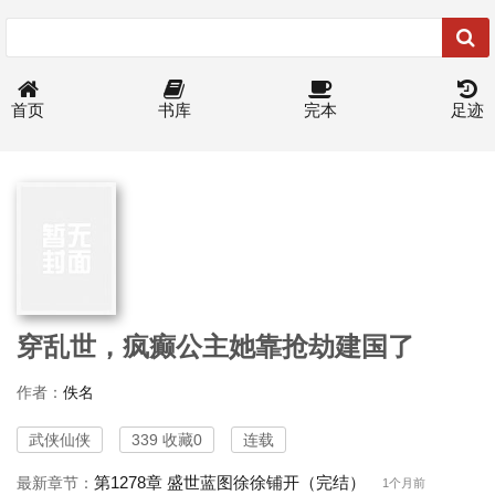
首页
书库
完本
足迹
穿乱世，疯癫公主她靠抢劫建国了
作者：
佚名
武侠仙侠
339 收藏0
连载
第1278章 盛世蓝图徐徐铺开（完结）
最新章节：
1个月前