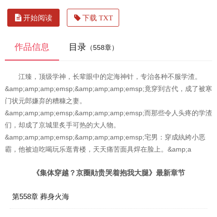
开始阅读
下载 TXT
作品信息
目录
（558章）
江臻，顶级学神，长辈眼中的定海神针，专治各种不服学渣。
&amp;amp;amp;emsp;&amp;amp;amp;emsp;竟穿到古代，成了被寒
门状元郎嫌弃的糟糠之妻。
&amp;amp;amp;emsp;&amp;amp;amp;emsp;而那些令人头疼的学渣
们，却成了京城里炙手可热的大人物。
&amp;amp;amp;emsp;&amp;amp;amp;emsp;宅男：穿成紈絝小恶
霸，他被迫吃喝玩乐逛青楼，天天痛苦面具焊在脸上。&amp;a
《集体穿越？京圈勛贵哭着抱我大腿》最新章节
第558章 葬身火海