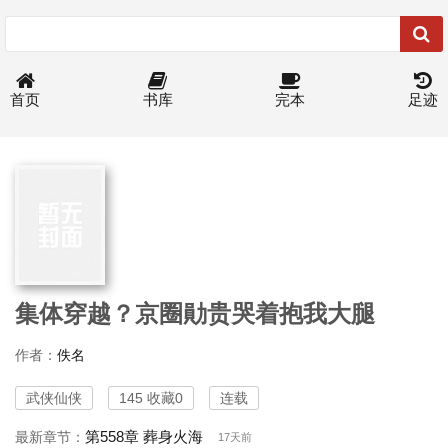
首页
书库
完本
足迹
集体穿越？京圈勛贵哭着抱我大腿
作者：
佚名
武侠仙侠
145 收藏0
连载
第558章 葬身火海
最新章节：
17天前