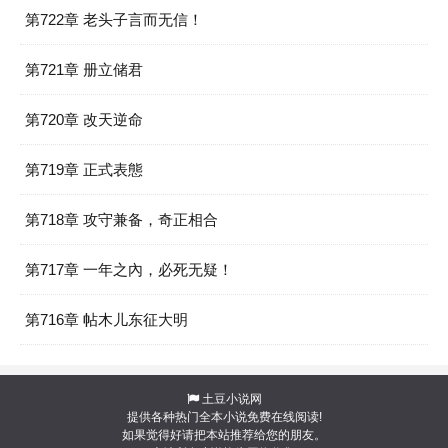
第722章 老头子言而无信！
第721章 册立储君
第720章 改天逆命
第719章 正式表態
第718章 攻守兼备，奇正相合
第717章 一年之內，必死无疑！
第716章 帖木儿东征大明
土豆小说网
提供各种热门全本小说免费在线阅读!
如果觉得好请把本站推荐给您的朋友。