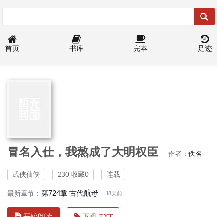
首页
书库
完本
足迹
冒名入仕，我熬成了大明权臣
作者：
佚名
武侠仙侠
230 收藏0
连载
第724章 古代航母
最新章节：
18天前
开始阅读
下载 TXT