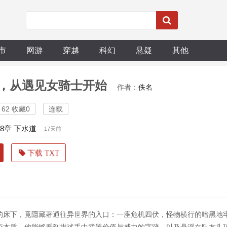
市
网游
穿越
科幻
悬疑
其他
，从遇见女骑士开始
作者：
佚名
62 收藏0
连载
58章 下水道
17天前
下载 TXT
的床下，竟隱藏著通往异世界的入口：一座危机四伏，怪物横行的暗黑地