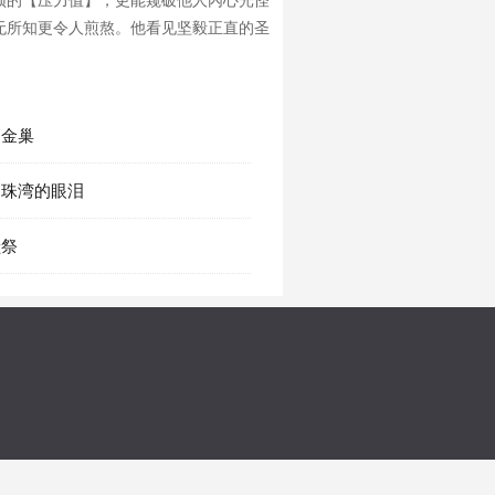
顶的【压力值】，更能窥破他人內心光怪
无所知更令人煎熬。他看见坚毅正直的圣
销金巢
 泪珠湾的眼泪
献祭