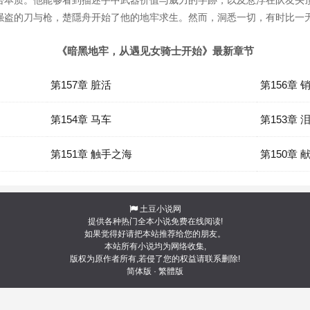
否本质。他能够看到描述手中武器价值与威力的字跡，以及悬浮在队友头
强盗的刀与枪，楚隱舟开始了他的地牢求生。然而，洞悉一切，有时比一
《暗黑地牢，从遇见女骑士开始》最新章节
第157章 脏活
第156章 
第154章 马车
第153章
第151章 触手之海
第150章 
土豆小说网
提供各种热门全本小说免费在线阅读!
如果觉得好请把本站推荐给您的朋友。
本站所有小说均为网络收集,
版权为原作者所有,若侵了您的权益请联系删除!
简体版
·
繁體版