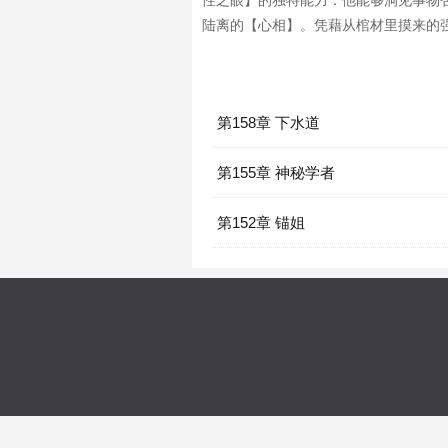
性之眼】的独特能力：他能够洞见事物
陆离的【心相】。凭藉从棺材里摸来的
第158章 下水道
第155章 神秘学者
第152章 锚姐