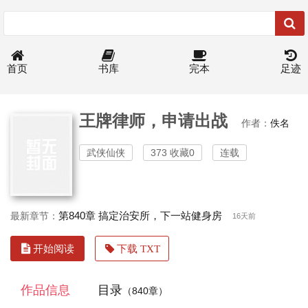
首页
书库
完本
足迹
王牌律师，申请出战
作者：
佚名
武侠仙侠
373 收藏0
连载
第840章 搞定治安所，下一站健身房
最新章节：
16天前
开始阅读
下载 TXT
作品信息
目录
（840章）