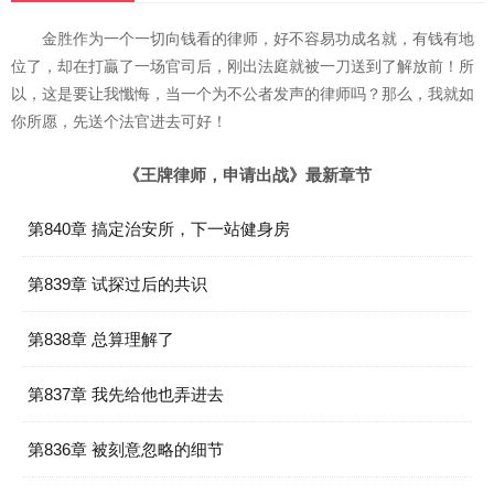
金胜作为一个一切向钱看的律师，好不容易功成名就，有钱有地
位了，却在打贏了一场官司后，刚出法庭就被一刀送到了解放前！所
以，这是要让我懺悔，当一个为不公者发声的律师吗？那么，我就如
你所愿，先送个法官进去可好！
《王牌律师，申请出战》最新章节
第840章 搞定治安所，下一站健身房
第839章 试探过后的共识
第838章 总算理解了
第837章 我先给他也弄进去
第836章 被刻意忽略的细节