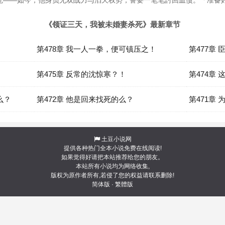
觉——如今，他身负无双战力与滔天权势，誓要一笔笔討回血债。「准备
《领证三天，我被未婚妻杀死》最新章节
第478章 我一人一拳，便可镇压之！
第477章
第475章 反常的沈惊寒？！
第474章
么？
第472章 他是回来找死的么？
第471章
土豆小说网
提供各种热门全本小说免费在线阅读!
如果觉得好请把本站推荐给您的朋友。
本站所有小说均为网络收集,
版权为原作者所有,若侵了您的权益请联系删除!
简体版
·
繁體版