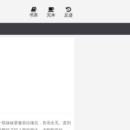
书库
完本
足迹
一双妹妹更被卖往缅北，音讯全无。直到