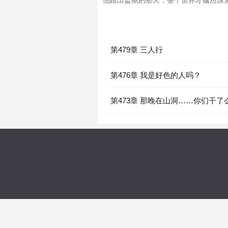
他踏出监狱的那天，整个世界才猛然惊
第479章 三人行
第476章 我是好色的人吗？
第473章 那晚在山洞……你们干了