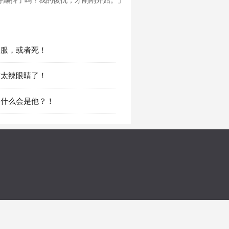
好颤抖了吗？我的復仇，才刚刚开始。」
 臣服，或者死！
 这太辣眼睛了！
 为什么会是他？！