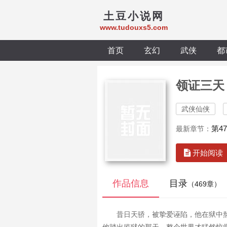
土豆小说网
www.tudouxs5.com
首页
玄幻
武侠
都
领证三天
武侠仙侠
第4
最新章节：
开始阅读
作品信息
目录
（469章）
昔日天骄，被挚爱诬陷，他在狱中