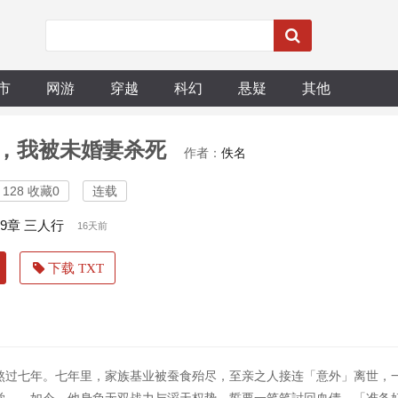
市
网游
穿越
科幻
悬疑
其他
，我被未婚妻杀死
作者：
佚名
128 收藏0
连载
79章 三人行
16天前
下载 TXT
熬过七年。七年里，家族基业被蚕食殆尽，至亲之人接连「意外」离世，