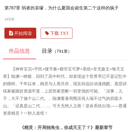
第787章 弱者的哀嚎，为什么夏国会诞生第二个这样的疯子
14天前
开始阅读
下载 TXT
作品信息
目录
（791章）
【神奇宝贝+平民+慢节奏+都市宝可梦+系统+非无敌文+每天五
章】陆渊一睁眼，回到了高中时代，却发现这个世界早已不是记忆中
的模样。千年以来，精灵与人类共存，现实却远比动漫残酷。底层训
练家被困於资源牢笼，上层世家垄断一切变强的可能。「没事，儿
子，大不了做个山二代。」陆渊看著周围压得人喘不过气的四面大
山。「还真是山二代……」可天无绝人之路！逆命系统出现——普通
资质精灵？一秒入道馆！
《精灵：开局独角虫，你成天王了？》最新章节