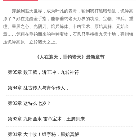
穿越到遮天世界，成为叶凡的表哥，轮到我打黑暗动乱，诡异高
原了？好在觉醒金手指，能够垂钓诸天万界的功法、宝物、神兵。重
瞳、星辰之心、光阴刀、熔兵炼体、十凶宝术、原始真解、元始金
章……凭藉在垂钓而来的种种宝物，石风只手横推九天十地，弹指镇
压诡异高原，立於诸天之上。
《人在遮天，垂钓诸天》最新章节
第95章 败王腾，斩王冲，九转神符
第94章 乱古传人与青帝传人，
第93章 这特么七岁？
第92章 九阳圣水 雷帝宝术，王腾到来
第91章 大丰收！组字秘，原始真解