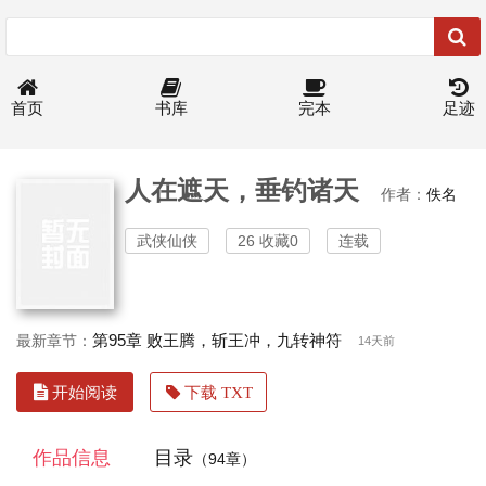
首页
书库
完本
足迹
人在遮天，垂钓诸天
作者：
佚名
武侠仙侠
26 收藏0
连载
第95章 败王腾，斩王冲，九转神符
最新章节：
14天前
开始阅读
下载 TXT
作品信息
目录
（94章）