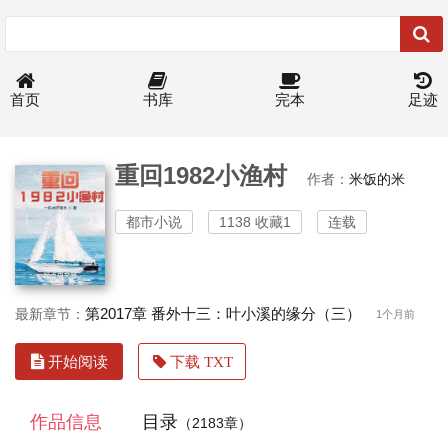
首页
书库
完本
足迹
重回1982小渔村
作者：
米饭的米
都市小说
1138 收藏1
连载
第2017章 番外十三：叶小溪的缘分（三）
最新章节：
1个月前
开始阅读
下载 TXT
作品信息
目录
（2183章）