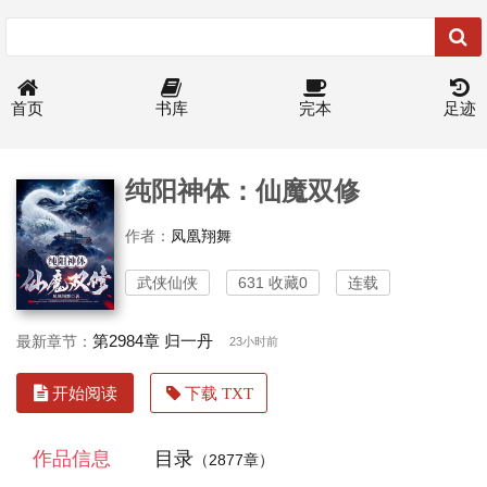
首页
书库
完本
足迹
纯阳神体：仙魔双修
作者：
凤凰翔舞
武侠仙侠
631 收藏0
连载
第2984章 归一丹
最新章节：
23小时前
开始阅读
下载 TXT
作品信息
目录
（2877章）