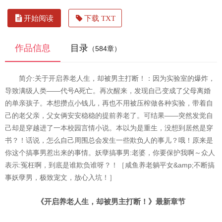
开始阅读
下载 TXT
作品信息
目录
（584章）
简介:关于开启养老人生，却被男主打断！：因为实验室的爆炸，
导致满级人类——代号A死亡。再次醒来，发现自己变成了父母离婚
的单亲孩子。本想攒点小钱儿，再也不用被压榨做各种实验，带着自
己的老父亲，父女俩安安稳稳的提前养老了。可结果——突然发觉自
己却是穿越进了一本校园言情小说。本以为是重生，没想到居然是穿
书？！话说，怎么自己周围总会发生一些欺负人的事儿？哦！原来是
你这个搞事男惹出来的事情。妖孽搞事男:老婆，你要保护我啊～众人
表示:冤枉啊，到底是谁欺负谁呀？！［咸鱼养老躺平女&amp;不断搞
事妖孽男，极致宠文，放心入坑！］
《开启养老人生，却被男主打断！》最新章节